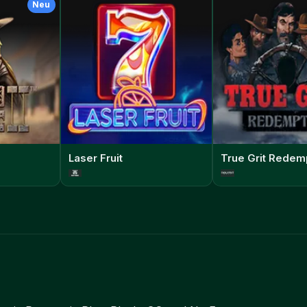
Neu
Laser Fruit
True Grit Redem