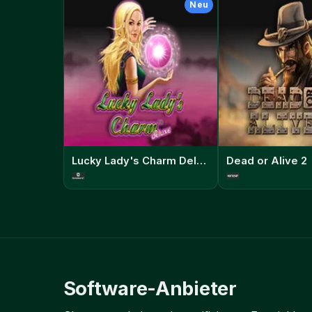
Neu
Lucky Lady's Charm Deluxe
Dead or Alive 2
Software-Anbieter