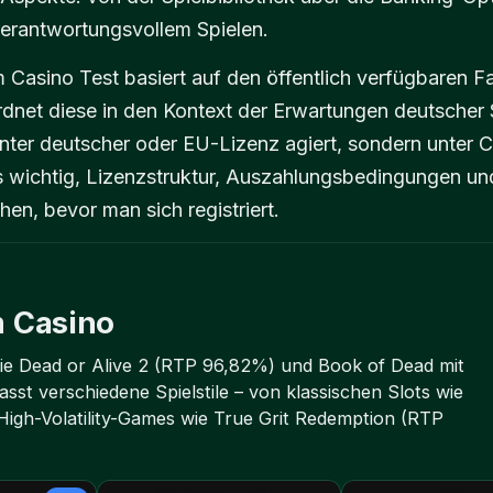
verantwortungsvollem Spielen.
 Casino Test basiert auf den öffentlich verfügbaren F
rdnet diese in den Kontext der Erwartungen deutscher S
 unter deutscher oder EU-Lizenz agiert, sondern unter
s wichtig, Lizenzstruktur, Auszahlungsbedingungen u
en, bevor man sich registriert.
m Casino
 wie Dead or Alive 2 (RTP 96,82%) und Book of Dead mit
sst verschiedene Spielstile – von klassischen Slots wie
igh-Volatility-Games wie True Grit Redemption (RTP