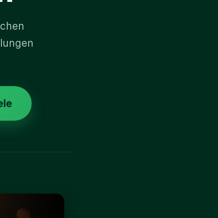
ichen
hlungen
ele