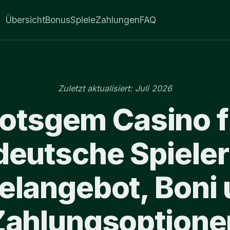
Übersicht
Bonus
Spiele
Zahlungen
FAQ
Zuletzt aktualisiert: Juli 2026
lotsgem Casino f
deutsche Spieler
elangebot, Boni
Zahlungsoptione